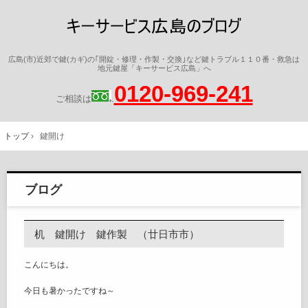
広島(市)近郊で鍵(カギ)の｢開錠・修理・作製・交換｣など鍵トラブル１１０番・救急は
地元鍵屋「キーサービス広島」へ
0120-969-241
ご相談は
.
トップ
›
鍵開け
ブログ
机 鍵開け 鍵作製 （廿日市市）
こんにちは。
今日も暑かったですね～