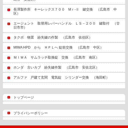
長澤製作所 キーレックス７００ Mｒ‐Ⅱ 鍵交換 （広島市 中
区）
エージェント 取替用レバーハンドル ＬＳ－２００ 鍵取付 （廿
日市市）
タクボ 物置 紛失鍵の作製 （広島市 佐伯区）
MIWA HPD から ＨＰＬへ 錠前交換 （広島市 中区）
ＭＩＷＡ サムラッチ取換錠 交換 （広島市 南区）
ホンダ 古いカブ 紛失鍵作製 （広島市 安佐北区）
アルファ 戸建て玄関 電気錠 シリンダー交換 （海田町）
トップページ
プライバシーポリシー