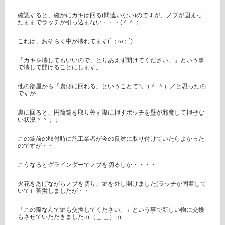
確認すると、確かにカギは回る(間違いない)のですが、ノブが固まっ
たままでラッチが引っ込まない・・・(＾＾；
これは、おそらく中が壊れてます(´；ω；`)
「カギを壊してもいいので、とりあえず開けてください。」という事
で壊して開けることにします。
他の部屋から「裏側に回れる」ということで＼（＾ ＾）／と思ったの
ですが
裏に回ると、円筒錠を取り外す際に押すポッチを壁が邪魔して押せな
い状況＾＾；；
この錠前の取付時に施工業者が今の反対に取り付けていたらよかった
のですが・・
こうなるとグラインダーでノブを切るしか・・・・
火花をあげながらノブを切り、鍵を外し開けました(ラッチが固着して
いて）苦労しましたが・・
「この際なんで鍵も交換してください。」という事で新しい物に交換
もさせていただきましたｍ（＿ ＿）ｍ