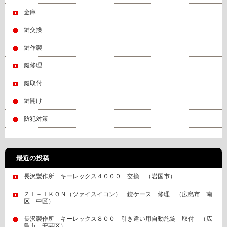
金庫
鍵交換
鍵作製
鍵修理
鍵取付
鍵開け
防犯対策
最近の投稿
長沢製作所 キーレックス４０００ 交換 （岩国市）
ＺＩ－ＩＫＯＮ（ツァイスイコン） 錠ケース 修理 （広島市 南
区 中区）
長沢製作所 キーレックス８００ 引き違い用自動施錠 取付 （広
島市 安芸区）