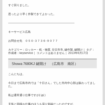
すぐ回りました。
思ったより早く作製できてよかった。
———————————————————————–
キーサービス広島
お問合せ先 ０５０‐３７３６‐９０７７
カテゴリー：
ロッカー・机・物置
,
廿日市市
,
鍵作製
,
鍵開け
｜ タグ：
作成者：keyservice｜
コメントはありません
｜ 2013年6月17日
Showa 7680KJ 鍵開け （広島市 南区）
こんにちは。
今日まで広島市内では「十日さん」でした市内中心部は賑わってまし
た。
私は通常通り仕事ですが( iдi )
天気と同様お仕事のほうも湿り気味だったのですが、