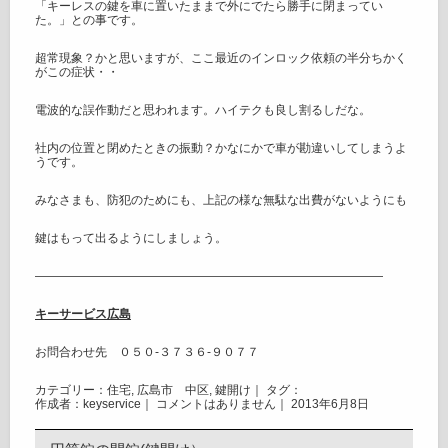
「キーレスの鍵を車に置いたままで外にでたら勝手に閉まってい
た。」との事です。
超常現象？かと思いますが、ここ最近のインロック依頼の半分ちかく
がこの症状・・
電波的な誤作動だと思われます。ハイテクも良し割るしだな。
社内の位置と閉めたときの振動？かなにかで車が勘違いしてしまうよ
うです。
みなさまも、防犯のためにも、上記の様な無駄な出費がないようにも
鍵はもって出るようにしましょう。
—————————————————————————————
キーサービス広島
お問合わせ先 ０５０‐３７３６‐９０７７
カテゴリー：
住宅
,
広島市 中区
,
鍵開け
｜ タグ：
作成者：keyservice｜
コメントはありません
｜ 2013年6月8日