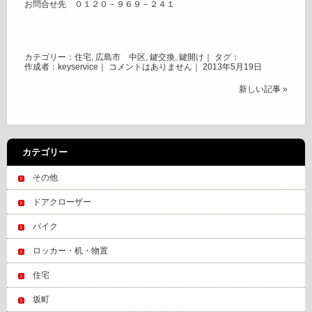
お問合せ先 ０１２０－９６９－２４１
カテゴリー：
住宅
,
広島市 中区
,
鍵交換
,
鍵開け
｜ タグ：
作成者：keyservice｜
コメントはありません
｜ 2013年5月19日
新しい記事 »
カテゴリー
その他
ドアクローザー
バイク
ロッカー・机・物置
住宅
坂町