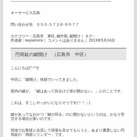
———————————————————————————-
キーサービス広島
問い合わせ先 ０５０-３７３６-９０７７
カテゴリー：
広島市 東区
,
鍵作製
,
鍵開け
｜ タグ：
作成者：keyservice｜
コメントはありません
｜ 2013年5月24日
円筒錠の鍵開け （広島市 中区）
こんにちは(^-^*)/
中区に「鍵開け」依頼でいってきました。
室内の鍵が、「鍵はあって回るけど扉が開かない。」とのことです。
これは、すこしやっかいになりそうです(＾＾；)
鍵があってなおかつ「鍵が回る」のに開かないというのは、かなり苦
労する場合が多いのです。
現地でお客様と合流して現場を見せてもらうと、あまり遭遇しない円
筒錠の「両面シリンダー」です。