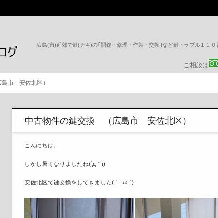
広島(市)近郊で鍵(カギ)の｢開錠・修理・作製・交換｣など鍵トラブル１１
ご相談は
広島市 安佐北区）
中古物件の鍵交換 （広島市 安佐北区）
こんにちは。
しかし暑くなりましたね(´д｀ι)
安佐北区で鍵交換をしてきました(｀･ω･´)