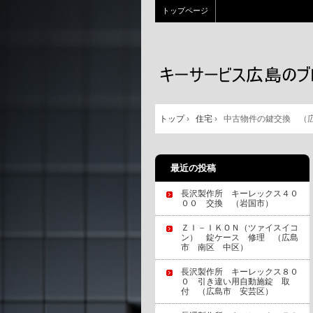
トップページ
トップ
›
住宅
›
中古物件の鍵交換 （
最近の投稿
長沢製作所 キーレックス４０
００ 交換 （岩国市）
ＺＩ－ＩＫＯＮ（ツァイスイコ
ン） 錠ケース 修理 （広島
市 南区 中区）
長沢製作所 キーレックス８０
０ 引き違い用自動施錠 取
付 （広島市 安芸区）