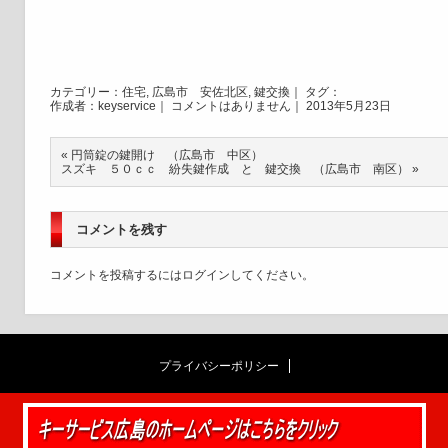
カテゴリー：
住宅
,
広島市 安佐北区
,
鍵交換
｜ タグ：
作成者：keyservice｜
コメントはありません
｜ 2013年5月23日
«
円筒錠の鍵開け （広島市 中区）
スズキ ５０ｃｃ 紛失鍵作成 と 鍵交換 （広島市 南区）
»
コメントを残す
コメントを投稿するには
ログイン
してください。
プライバシーポリシー