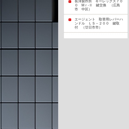
長澤製作所 キーレックス７０
０ Mｒ‐Ⅱ 鍵交換 （広島
市 中区）
エージェント 取替用レバーハ
ンドル ＬＳ－２００ 鍵取
付 （廿日市市）